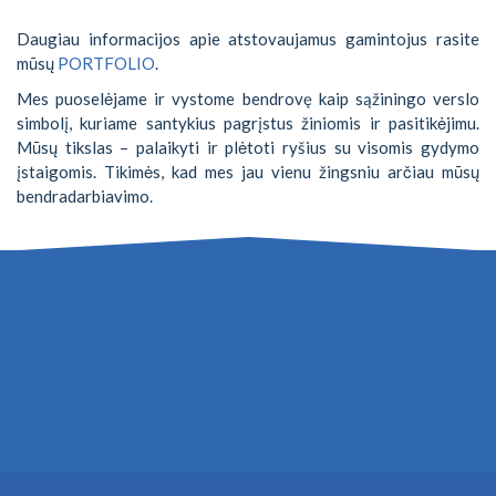
Daugiau informacijos apie atstovaujamus gamintojus rasite
mūsų
PORTFOLIO
.
Mes puoselėjame ir vystome bendrovę kaip sąžiningo verslo
simbolį, kuriame santykius pagrįstus žiniomis ir pasitikėjimu.
Mūsų tikslas – palaikyti ir plėtoti ryšius su visomis gydymo
įstaigomis. Tikimės, kad mes jau vienu žingsniu arčiau mūsų
bendradarbiavimo.