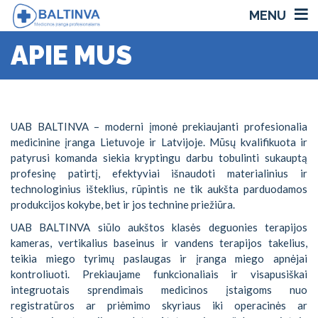
MENU
APIE MUS
UAB BALTINVA – moderni įmonė prekiaujanti profesionalia
medicinine įranga Lietuvoje ir Latvijoje. Mūsų kvalifikuota ir
patyrusi komanda siekia kryptingu darbu tobulinti sukauptą
profesinę patirtį, efektyviai išnaudoti materialinius ir
technologinius išteklius, rūpintis ne tik aukšta parduodamos
produkcijos kokybe, bet ir jos technine priežiūra.
UAB BALTINVA siūlo aukštos klasės deguonies terapijos
kameras, vertikalius baseinus ir vandens terapijos takelius,
teikia miego tyrimų paslaugas ir įranga miego apnėjai
kontroliuoti. Prekiaujame funkcionaliais ir visapusiškai
integruotais sprendimais medicinos įstaigoms nuo
registratūros ar priėmimo skyriaus iki operacinės ar