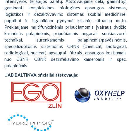
intensyvios terapijos palatų. Atstovaujame čekų gamintoją
gaminantį kompleksines biologines apsaugos sistemas,
logistikos ir dezaktyvavimo sistemas skubiai medicininei
pagalbai ir ilgalaikiam gydymui krizinių situacijų metu.
Prekiaujame multifunkcinėmis pripučiamomis įvairaus dydžio
karinėmis palapinėmis, pripučiamais angarais sunkiasvorei
technikai, surenkamomis palapinėmis/pavėsinėmis,
specializuotomis sistemomis CBNR (chemical, biological,
radiological, nuclear) apsaugai, filtrais, apsaugos kostiumais
nuo CBNR, CBNR dezinfekavimo kameromis ir spec.
palapinėmis.
UAB BALTINVA oficialiai atstovauja: