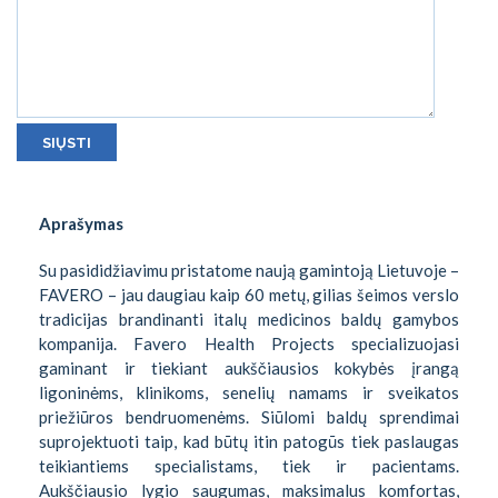
Aprašymas
Su pasididžiavimu pristatome naują gamintoją Lietuvoje –
FAVERO – jau daugiau kaip 60 metų, gilias šeimos verslo
tradicijas brandinanti italų medicinos baldų gamybos
kompanija. Favero Health Projects specializuojasi
gaminant ir tiekiant aukščiausios kokybės įrangą
ligoninėms, klinikoms, senelių namams ir sveikatos
priežiūros bendruomenėms. Siūlomi baldų sprendimai
suprojektuoti taip, kad būtų itin patogūs tiek paslaugas
teikiantiems specialistams, tiek ir pacientams.
Aukščiausio lygio saugumas, maksimalus komfortas,