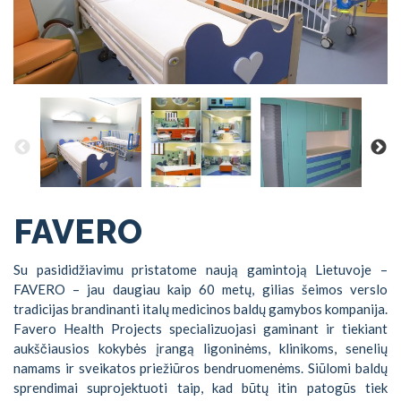
FAVERO
Su pasididžiavimu pristatome naują gamintoją Lietuvoje –
FAVERO – jau daugiau kaip 60 metų, gilias šeimos verslo
tradicijas brandinanti italų medicinos baldų gamybos kompanija.
Favero Health Projects specializuojasi gaminant ir tiekiant
aukščiausios kokybės įrangą ligoninėms, klinikoms, senelių
namams ir sveikatos priežiūros bendruomenėms. Siūlomi baldų
sprendimai suprojektuoti taip, kad būtų itin patogūs tiek