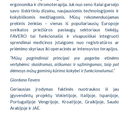
ergonomika ir chromoterapija. Juk nuo seno italai garsėjo
savo išskirtiniu dizainu, naujausiomis technologijomis ir
kokybiškomis medžiagomis. Mūsų rekomenduojamas
prekinis ženklas – vienas iš populiariausių Europoje
sveikatos priežiūros paslaugų sektoriaus tiekėjų.
FAVERO tai funkcionalūs ir visapusiškai integruoti
sprendimai medicinos įstaigoms nuo registratūros ar
priėmimo skyriaus iki operacinės ar intensyvios terapijos.
“Mūsų pagrindiniai principai yra pagarba etinėms
vertybėms: skaidrumas, aiškumas ir sąžiningumas, taip pat
dėmesys mūsų gaminių kūrimo kokybei ir funkcionalumui.”
Giordano Favero
Geriausias įrodymas faktinės nuotraukos iš jau
įgyvendintų projektų Vokietijoje, Italijoje, Ispanijoje,
Portugalijoje Vengrijoje, Kroatijoje, Graikijoje, Saudo
Arabijoje ir JAE.